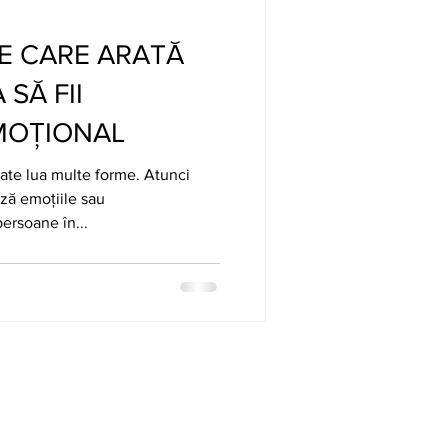
E CARE ARATĂ
Ă FII
MOŢIONAL
te lua multe forme. Atunci
ză emoțiile sau
ersoane în...