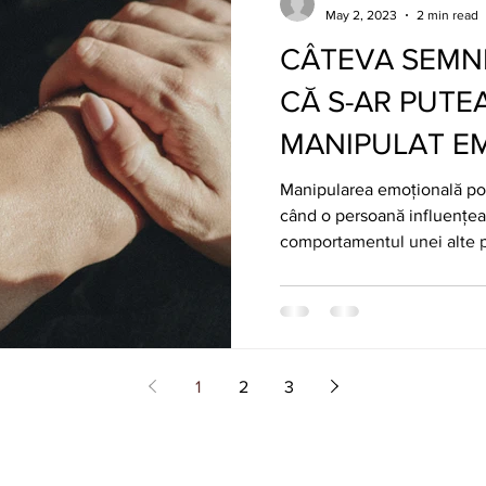
May 2, 2023
2 min read
CÂTEVA SEMN
CĂ S-AR PUTEA S
MANIPULAT E
Manipularea emoțională poa
când o persoană influențea
comportamentul unei alte p
1
2
3