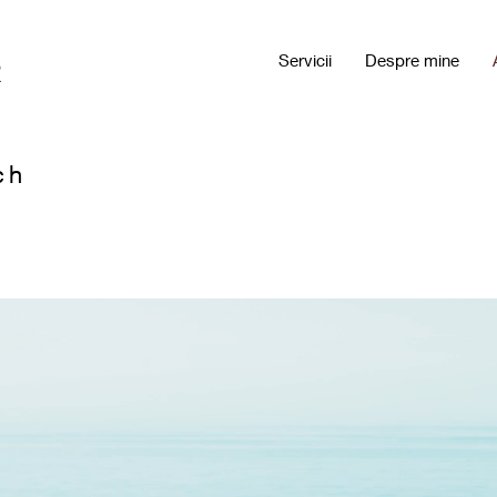
Servicii
Despre mine
R
ch